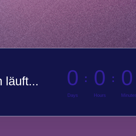
0
0
0
läuft...
Days
Hours
Minute