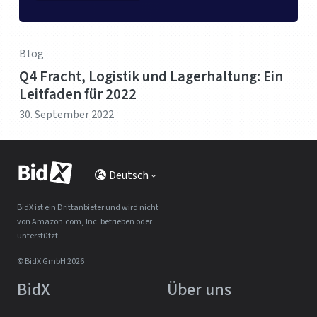
Blog
Q4 Fracht, Logistik und Lagerhaltung: Ein
Leitfaden für 2022
30. September 2022
Deutsch
BidX ist ein Drittanbieter und wird nicht
von Amazon.com, Inc. betrieben oder
unterstützt.
© BidX GmbH 2026
BidX
Über uns