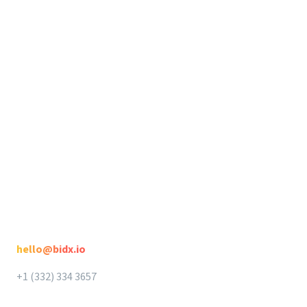
Release Notes
Seller Suite
Rechtliches
Seller Suite
Datenschutz
DataHawk
AGB
Intellifox
Spotlight
Kontakt
hello@bidx.io
+1 (332) 334 3657‬‬