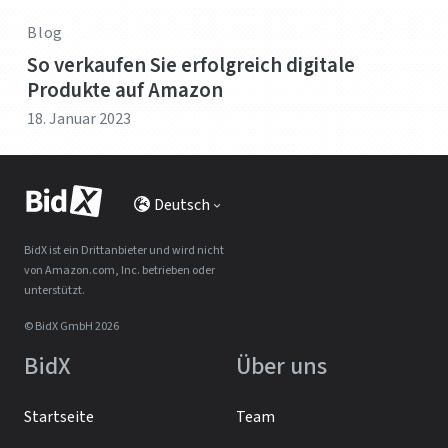
Blog
So verkaufen Sie erfolgreich digitale
Produkte auf Amazon
18. Januar 2023
Deutsch
BidX ist ein Drittanbieter und wird nicht
von Amazon.com, Inc. betrieben oder
unterstützt.
© BidX GmbH 2026
BidX
Über uns
Startseite
Team