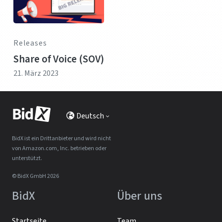
Releases
Share of Voice (SOV)
21. März 2023
Deutsch
BidX ist ein Drittanbieter und wird nicht
von Amazon.com, Inc. betrieben oder
unterstützt.
© BidX GmbH 2026
BidX
Über uns
Startseite
Team