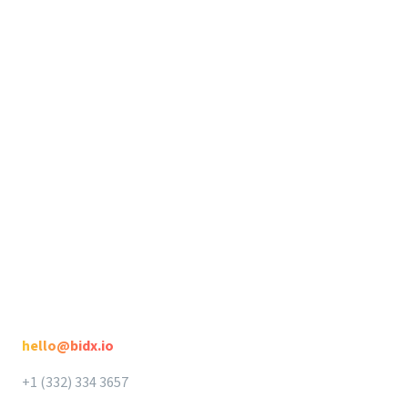
Support
Release Notes
Seller Suite
Rechtliches
Seller Suite
Datenschutz
DataHawk
AGB
Intellifox
Spotlight
Kontakt
hello@bidx.io
+1 (332) 334 3657‬‬