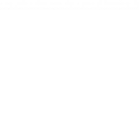
Deutsch
BidX ist ein Drittanbieter und wird nicht
von Amazon.com, Inc. betrieben oder
unterstützt.
© BidX GmbH 2026
BidX
Über uns
Startseite
Team
Preise
Karriere
Erfolgsgeschichten
Presse
Blog
Partner