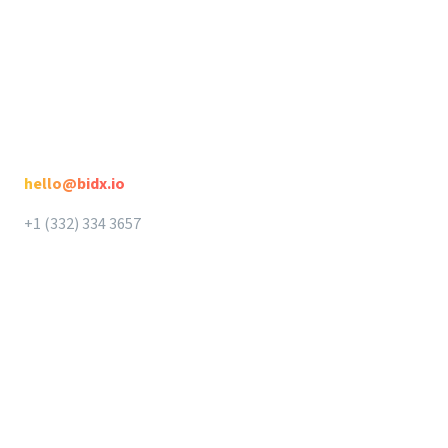
Intellifox
Spotlight
Kontakt
hello@bidx.io
+1 (332) 334 3657‬‬
BidX App