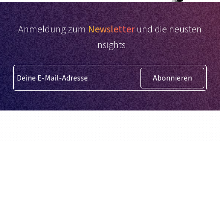
Anmeldung zum
Newsletter
und die neusten
Insights
Abonnieren
Deutsch
BidX ist ein Drittanbieter und wird nicht
von Amazon.com, Inc. betrieben oder
unterstützt.