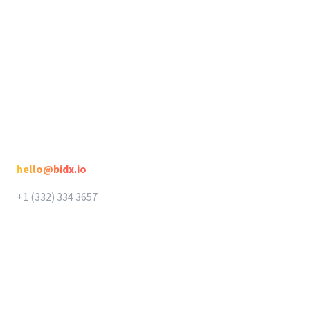
Seller Suite
Datenschutz
DataHawk
AGB
Intellifox
Spotlight
Kontakt
hello@bidx.io
+1 (332) 334 3657‬‬
BidX App