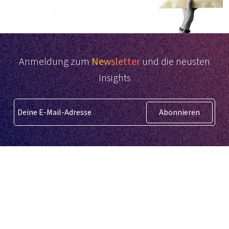
Anmeldung zum
Newsletter
und die neusten
Insights
Abonnieren
Deutsch
BidX ist ein Drittanbieter und wird nicht