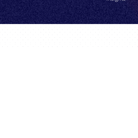
BidX
Starts
Preise
Deutsch
Erfolg
BidX ist ein Drittanbieter und
wird nicht von Amazon.com,
Blog
Inc. betrieben oder unterstützt.
Suppo
© BidX GmbH 2026