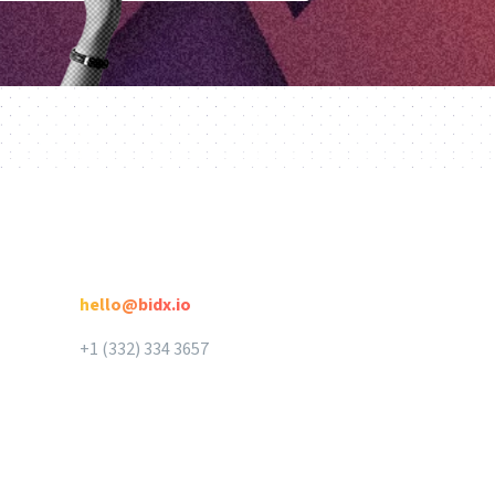
e
Kontakt
hello@bidx.io
+1 (332) 334 3657‬‬
BidX App