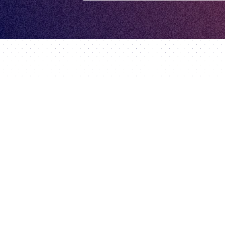
Über uns
Seller Suit
eite
Team
Seller Suite
Karriere
DataHawk
sgeschichten
Presse
Intellifox
Partner
Spotlight
rt