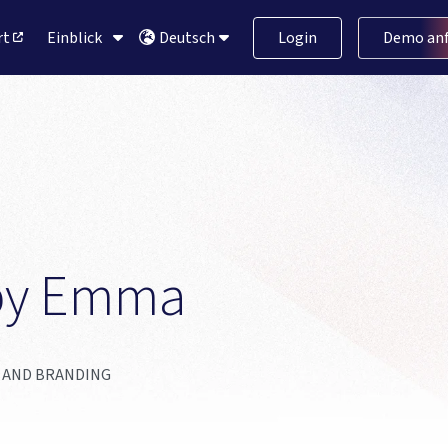
rt
Einblick
Login
Demo anf
Deutsch
by Emma 
G AND BRANDING