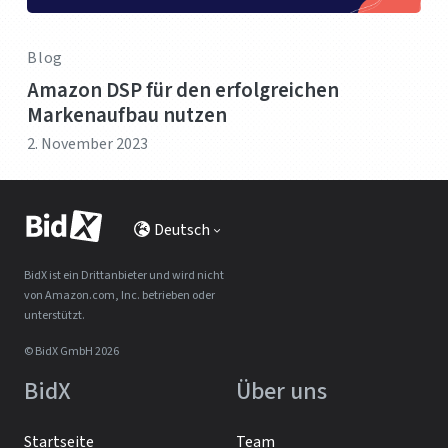
Blog
Amazon DSP für den erfolgreichen
Markenaufbau nutzen
2. November 2023
Deutsch
BidX ist ein Drittanbieter und wird nicht
von Amazon.com, Inc. betrieben oder
unterstützt.
© BidX GmbH 2026
BidX
Über uns
Startseite
Team