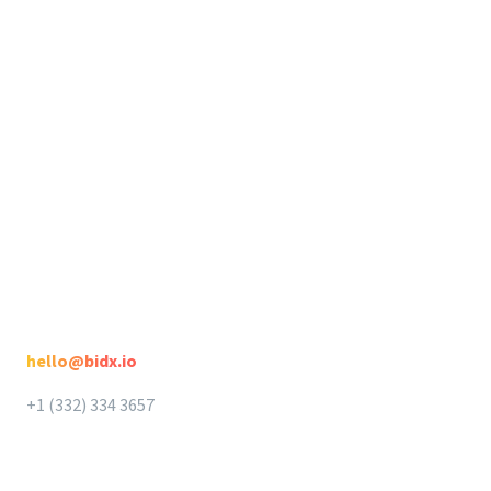
Seller Suite
Rechtliches
Seller Suite
Datenschutz
DataHawk
AGB
Intellifox
Spotlight
Kontakt
hello@bidx.io
+1 (332) 334 3657‬‬