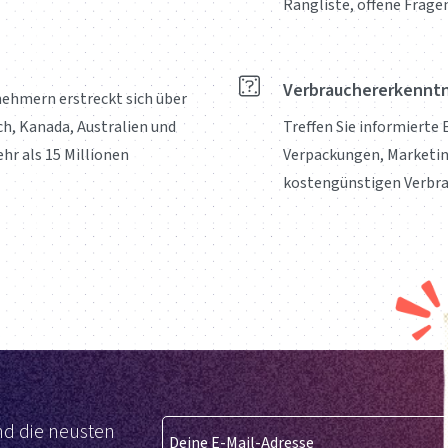
Rangliste, offene Frage
Verbrauchererkenntn
nehmern erstreckt sich über
ch, Kanada, Australien und
Treffen Sie informierte
hr als 15 Millionen
Verpackungen, Marketi
kostengünstigen Verbra
d die neusten