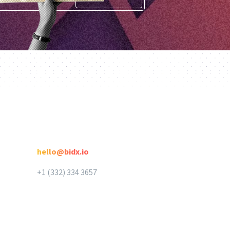
e
Kontakt
hello@bidx.io
+1 (332) 334 3657‬‬
BidX App