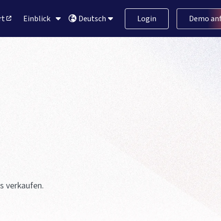
rt
Einblick
Login
Demo anf
Deutsch
es verkaufen.