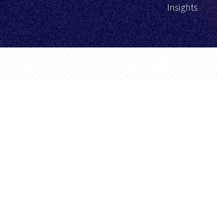
Insights
BidX
Starts
Preise
Deutsch
Erfolg
BidX ist ein Drittanbieter und
wird nicht von Amazon.com,
Blog
Inc. betrieben oder unterstützt.