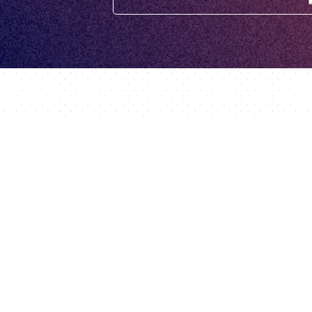
Über uns
Seller Suit
eite
Team
Seller Suite
Karriere
DataHawk
sgeschichten
Presse
Intellifox
Partner
Spotlight