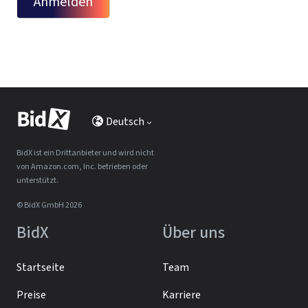
Anmelden
Deutsch
BidX ist ein Drittanbieter und wird nicht
von Amazon.com, Inc. betrieben oder
unterstützt.
© BidX GmbH 2026
BidX
Über uns
Startseite
Team
Preise
Karriere