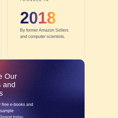
2018
By former Amazon Sellers
and computer scientists.
e Our
s and
s
r free e-books and
 sample
Report today.