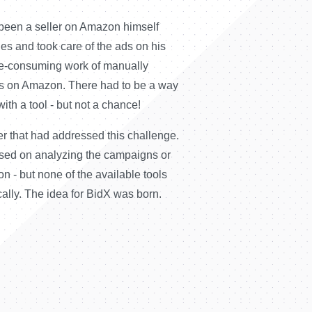
een a seller on Amazon himself
Die BidX GmbH wurde offiziell gegründet und das er
Im Jahr 2
es and took care of the ads on his
in Darmstadt angemietet. Die Gründer stellten die ers
Damit gebe
 mit Nadine Schöpper und Dominik Thüsing setzte Max
Das Team von BidX zog in ein n
me-consuming work of manually
ein und arbeiteten die Software weiter aus. Das anf
außerhalb
e Idee zu BidX in die Tat um. Die drei Kommilitonen -
Mitarbeiter bot.
ns on Amazon. There had to be a way
ausschließlich regelbasierte Tool wurde zu einem se
auszubau
h im Studium der Automatisierungstechnik bzw.
Das BidX Tool setzt mittlerweil
with a tool - but not a chance!
System, das erkennt, welche Anpassungen getätigt 
- entwickelten die weltweit erste Software für
Werbeanzeigen und bietet neben
um die PPC Kampagnen erfolgreicher zu machen. D
ertes PPC Management auf Amazon. Mittelständische und
r that had addressed this challenge.
Weiterentwicklung des Algorit
automatisierte Keyword- und Gebotsmanagement wur
ndler zeigten von Beginn an großes Interesse an der
cused on analyzing the campaigns or
Benutzerfreundlichkeit. Mit de
das Tool integriert.
rsten Tests mit Excel VBA. Die nächste Version war
n - but none of the available tools
Wunsch der Kunden nach einer
ne Webapplikation mit manuellem Up- und Download von
lly. The idea for BidX was born.
hinsichtlich der Werbestrategie e
. BidX war eines der ersten Unternehmen, das Ende 2017
funktionsumfangreichste Softw
e Amazon Advertising API in der Beta Version anband,
für Amazon Advertising bezeich
n vollautomatischer Datenaustausch zwischen der
1-Click Setups vereinfachte Se
nd Amazon ermöglicht wurde. Das Tool arbeitete jetzt
spart wertvolle Zeit.
elbasiert.
Mittlerweile sind die Co-Foun