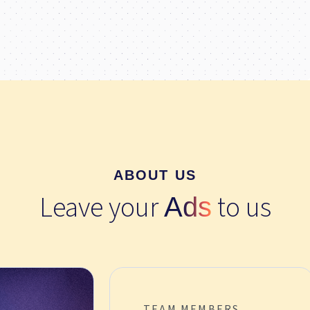
Schöpper etablierte Experten 
werden regelmäßig als Speake
Vorträge aus der Branche gebuc
ABOUT US
Leave your
to us
Ads
TEAM MEMBERS