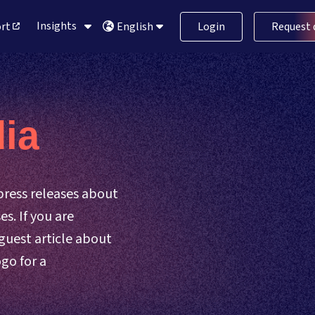
ort
Insights
Login
Request
English
ia
 press releases about
s. If you are
 guest article about
go for a