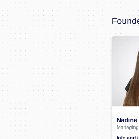
Found
Nadine
Managing 
Info and