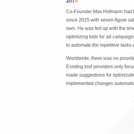
2016
Co-Founder Max Hofmann had b
since 2015 with seven-figure sal
Gemeinsam
own. He was fed up with the ti
Hofmann di
optimizing bids for ad campaig
damals noc
to automate the repetitive tasks 
Informatik 
automatisi
Worldwide, there was no provide
größere Hä
Existing tool providers only fo
Idee und e
made suggestions for optimizatio
bereits ei
implemented changes automatica
Bulk-Files
bereits di
wodurch ei
Software u
bereits reg