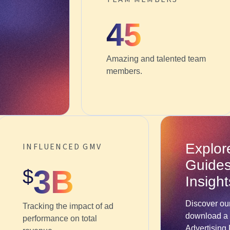
45
Amazing and talented team
members.
Explor
INFLUENCED GMV
Guide
3B
$
Insight
Discover ou
Tracking the impact of ad
download a
performance on total
Advertising 