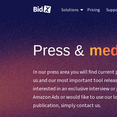
Pricing
Supp
Solutions
Press &
 med
In our press area you will find current
us and our most important tool release
interested in an exclusive interview or
Amazon Ads or would like to use our lo
publication, simply contact us.